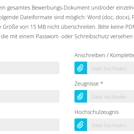
ein gesamtes Bewerbungs-Dokument und/oder einzel
gende Dateiformate sind möglich: Word (doc, docx), P
e Größe von 15 MB nicht überschreiten. Bitte keine P
ie mit einem Passwort- oder Schreibschutz versehen 
Anschreiben / Komplett
Datei hochladen
Zeugnisse
*
Datei hochladen
Hochschulzeugnis
Datei hochladen