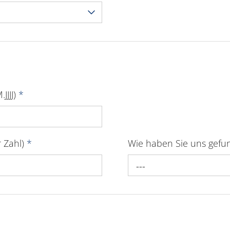
JJJJ)
*
r Zahl)
*
Wie haben Sie uns gef
---